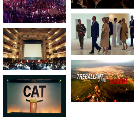
Cultures Barcelona
Mediterráneo ? EURAM
2004
Acto institucional de
inauguración del Fórum
Universal de las
Culturas Barcelona
Congreso Lula 99 /
Metrópolis
Acto 20 años de
Ayuntamientos
democráticos
Conferencias / Cenas
Empresarios
presentación candidato
Autonómicas 99