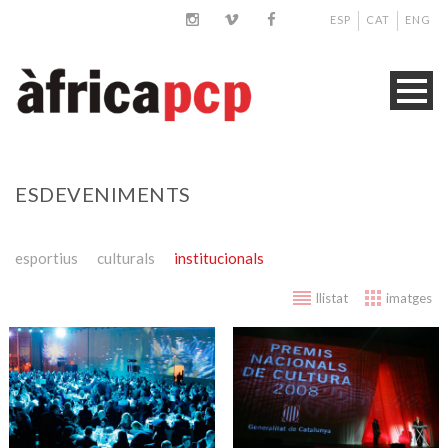
ESP
CAT
ENG
ESDEVENIMENTS
esportius
culturals
institucionals
llistat
imatges
Barcelona World Race
Premis Nacionals de
2010-2011: Cenas
Cultura de la
Institucionales
Generalitat de
Inauguración BWR y Fin
Catalunya 2008
de Año