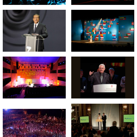
Acto Institucional de
Acto Institucional de
Clausura de Expo
Inauguración de Expo
Zaragoza 2008
Zaragoza 2008
Premis Nacionals de
Premis Nacionals de
Cultura de la
Cultura de la
Generalitat de
Generalitat de
Catalunya 2006
Catalunya 2005
Acto presentación de la
nueva programación Btv
Acto de presentación y
entrega de becas del
Instituto Ignasi
Acto Institucional de
Vilallonga de Economía
Clausura Fòrum
y Empresa de la Euro
Universal de les
región del Arco